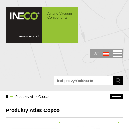
IN-ECO - Air and Vacuum Components -
Produkty Atlas Copco
Air and Vacuum
Components
www.in-eco.at
AT
Domáca
Zurück
Produkty Atlas Copco
stránka
Produkty Atlas Copco