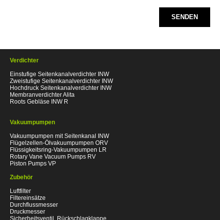
SENDEN
Verdichter
Einstufige Seitenkanalverdichter INW
Zweistufige Seitenkanalverdichter INW
Hochdruck Seitenkanalverdichter INW
Membranverdichter Alita
Roots Gebläse INW R
Vakuumpumpen
Vakuumpumpen mit Seitenkanal INW
Flügelzellen-Ölvakuumpumpen ORV
Flüssigkeitsring-Vakuumpumpen LR
Rotary Vane Vacuum Pumps RV
Piston Pumps VP
Zubehör
Luftfilter
Filtereinsätze
Durchflussmesser
Druckmesser
Sicherheitsventil, Rückschlagklappe