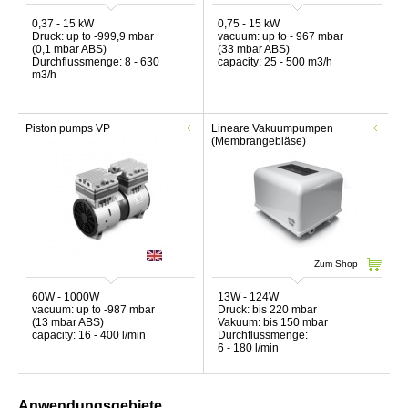
0,37 - 15 kW
0,75 - 15 kW
Druck: up to -999,9 mbar
vacuum: up to - 967 mbar
(0,1 mbar ABS)
(33 mbar ABS)
Durchflussmenge
: 8 - 630
capacity: 25 - 500 m3/h
m3/h
Piston pumps VP
Lineare Vakuumpumpen
(Membrangebläse)
Zum Shop
60W - 1000W
13W - 124W
vacuum: up to -987 mbar
Druck: bis 220 mbar
(13 mbar ABS)
Vakuum: bis 150 mbar
capacity: 16 - 400 l/min
Durchflussmenge:
6 - 180 l/min
Anwendungsgebiete