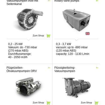
Vakuumpumpen INW mit
Rotary vane pumps
Seitenkanal
Zum Shop
0,2 - 25 kW
0,3 - 3,7 kW
Vakuum: do -730 mbar
vacuum: up to -880 mbar
(270 mbar ABS)
(120 mbar ABS)
Durchflussmenge:
capacity: 120 - 1130 L/min
40 - 2050 m3/h
Flügelzellen-
Flüssigkeitsring-
Ölvakuumpumpen ORV
Vakuumpumpen
Zum Shop
Zum Shop