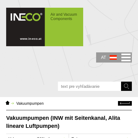
IN-ECO - Air and Vacuum Components -
Verdichter und Vakuumpumpen INW mit
Air and Vacuum
Seitenkanal
Components
www.in-eco.at
AT
Domáca
Zurück
Vakuumpumpen
stránka
Vakuumpumpen (INW mit Seitenkanal, Alita
lineare Luftpumpen)