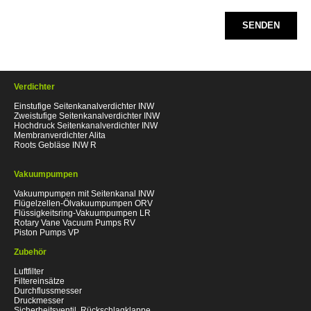
SENDEN
Verdichter
Einstufige Seitenkanalverdichter INW
Zweistufige Seitenkanalverdichter INW
Hochdruck Seitenkanalverdichter INW
Membranverdichter Alita
Roots Gebläse INW R
Vakuumpumpen
Vakuumpumpen mit Seitenkanal INW
Flügelzellen-Ölvakuumpumpen ORV
Flüssigkeitsring-Vakuumpumpen LR
Rotary Vane Vacuum Pumps RV
Piston Pumps VP
Zubehör
Luftfilter
Filtereinsätze
Durchflussmesser
Druckmesser
Sicherheitsventil, Rückschlagklappe