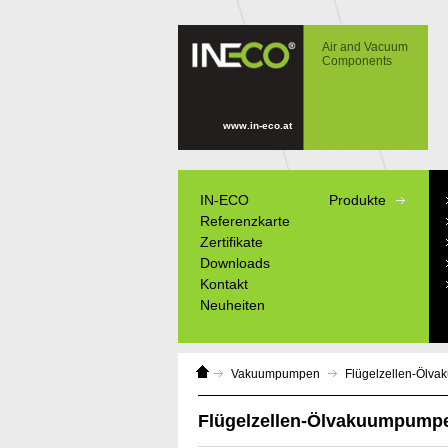
IN-ECO - Air and Vacuum Components -
Flügelzellen-Ölvakuumpumpen ORV
Air and Vacuum
Components
www.in-eco.at
IN-ECO
Produkte
Referenzkarte
Zertifikate
Downloads
Kontakt
Neuheiten
Domáca
Vakuumpumpen
Flügelzellen-Ölv
stránka
Flügelzellen-Ölvakuumpump