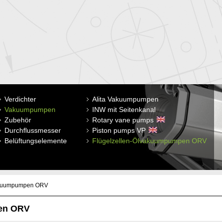
Verdichter
Alita lineare Luftpumpen
Alita Vakuumpumpen
Luftfilter
Plattenbelüfter
Vakuumpumpen
INW mit Seitenkanal
INW mit Seitenkanal
Filtereinsätze
Rohrbelüfter
Zubehör
INW Roots Gebläse
Rotary vane pumps
Absorptionsschalldämpfer
Durchflussmesser
Piston pumps VP
Belüftungsmembrane
Belüftungselemente
Flügelzellen-Ölvakuumpumpen ORV
Sicherheitsventil, Druckmesser,
Rückschlagklappe
akuumpumpen ORV
en ORV