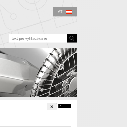
AT
Zurück