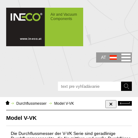
IN-ECO - Air and Vacuum Components -
Model V-VK
Air and Vacuum
Components
www.in-eco.at
AT
Domáca
Zurück
Durchflussmesser
Model V-VK
stránka
Model V-VK
Die Durchflussmesser der V-VK Serie sind geradlinige