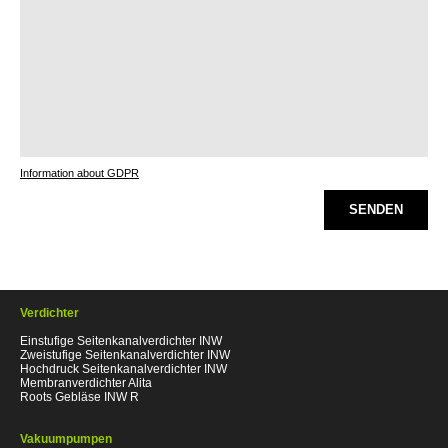
Information about GDPR
SENDEN
Verdichter
Einstufige Seitenkanalverdichter INW
Zweistufige Seitenkanalverdichter INW
Hochdruck Seitenkanalverdichter INW
Membranverdichter Alita
Roots Gebläse INW R
Vakuumpumpen