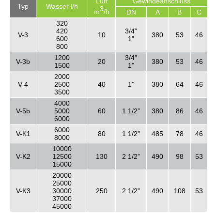
Luft
Gewindeanschluss
Typ
Wasser l/h
3
m
/h
DN
A
B
C
320
420
3/4”
V-3
10
380
53
46
600
1”
800
1200
3/4”
V-3b
20
380
53
46
1500
1”
2000
V-4
2500
40
1”
380
64
46
3500
4000
V-5b
5000
60
1 1/2”
380
86
46
6000
6000
V-K1
80
1 1/2”
485
78
46
8000
10000
V-K2
12500
130
2 1/2”
490
98
53
15000
20000
25000
V-K3
30000
250
2 1/2”
490
108
53
37000
45000